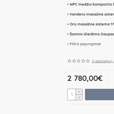
• WPC medžio kompozito la
• Vandens masažinė siste
• Oro masažinė sistema 17
• Šoninis išleidimo čiaupas
• Filtro pajungimai
0 apžvalgų(-
Vidinės spalvos: Balta kr
Išorinės WPC plastikinės a
2 780,00€