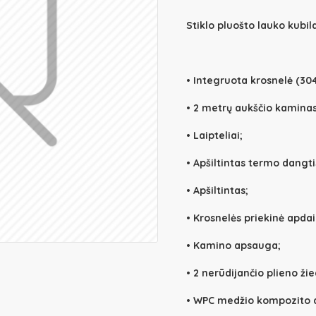
Stiklo pluošto lauko kubil
• Integruota krosnelė (304
• 2 metrų aukščio kaminas 
• Laipteliai;
• Apšiltintas termo dangti
• Apšiltintas;
• Krosnelės priekinė apdai
• Kamino apsauga;
• 2 nerūdijančio plieno žie
• WPC medžio kompozito a