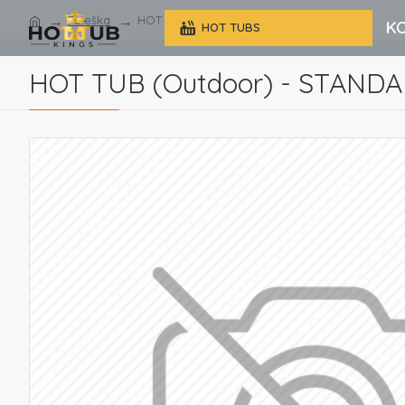
Paieška
HOT TUB (Outdoor) - STANDARD EDITION
K
HOT TUBS
HOT TUB (Outdoor) - STAND