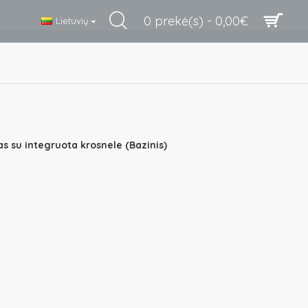
0 prekė(s) - 0,00€
Lietuvių
as su integruota krosnele (Bazinis)