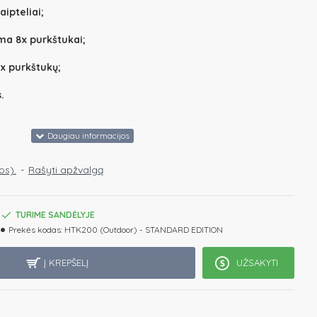
ipteliai;
ma 8x purkštukai;
x purkštukų;
.
os).
-
Rašyti apžvalgą
eminė - Mėlyna perlamutrinė - Pilka perlamutrinė
pdailos spalvos: Juoda - Ruda - Pilka
TURIME SANDĖLYJE
Prekės kodas:
HTK200 (Outdoor) - STANDARD EDITION
Į KREPŠELĮ
UŽSAKYTI