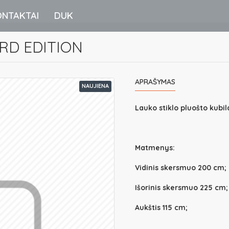
ONTAKTAI
DUK
ARD EDITION
APRAŠYMAS
NAUJIENA
Lauko stiklo pluošto kubil
Matmenys:
Vidinis skersmuo 200 cm;
Išorinis skersmuo 225 cm;
Aukštis 115 cm;