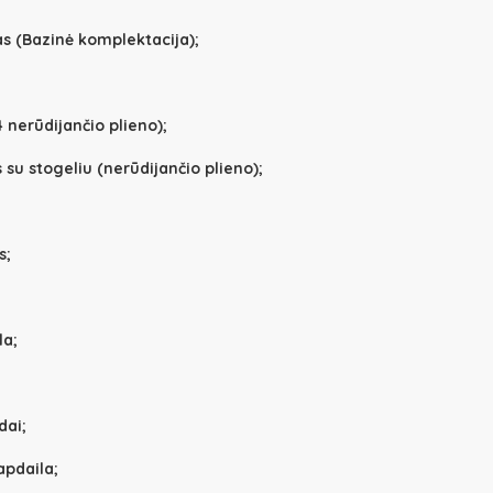
as (Bazinė komplektacija);
 nerūdijančio plieno);
su stogeliu (nerūdijančio plieno);
s;
la;
dai;
pdaila;