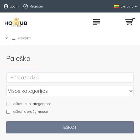
Login
Register
Lietuvių
Paieška
Paieška
Ieškoti subkategorijose
Ieškoti aprašymuose
IEŠKOTI