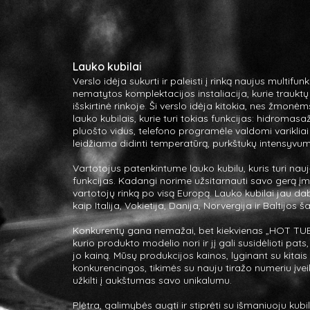
Lauko kubilai
Verslo idėja sukurti ir paleisti į rinką naujus multifun
nematytos komplektacijos instaliacija, kurie traukt
išskirtinė rinkoje. Ši verslo idėja kitokia, nes žmonė
lauko kubilais, kurie turi tokias funkcijas: hidromasa
pluošto vidus, telefono programėle valdomi varikliai
leidžiama didinti temperatūrą, purkštukų intensyvu
Vartotojus patenkintume lauko kubilu, kuris turi nau
funkcijas. Kadangi norime užsitarnauti savo gerą įm
vartotojų rinką po visą Europą. Lauko kubilai jau dab
kaip Italija, Vokietija, Danija, Norvergija ir Baltijos šal
Konkurentų gana nemažai, bet kiekvienas „HOT TUB K
kurio produkto modelio nori ir jį gali susidėlioti pat
jo kainą. Mūsų produkcijos kainos, lyginant su kitai
konkurencingos, tikimės su nauju tiražo numeriu įvei
užkilti į aukštumas savo unikalumu.
Plėtra, galimybės augti ir stiprėti su išmaniuoju kubilu