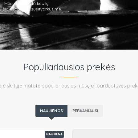
ja... Mūsų komanda kubilų
u šia užduotimi susitvarkysime.
Populiariausios prekės
oje skiltyje matote populiariausias mūsų el. parduotuvės prek
NAUJIENOS
PERKAMIAUSI
NAUJIENA