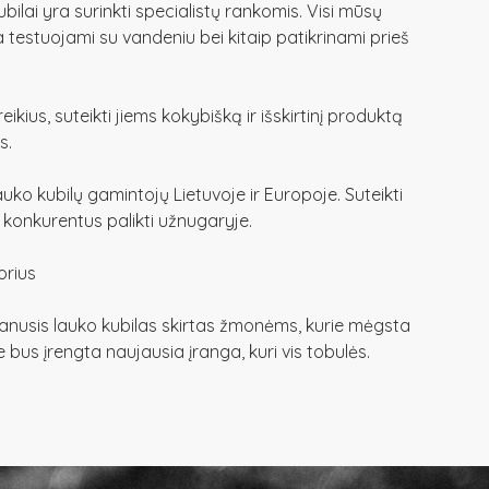
ubilai yra surinkti specialistų rankomis. Visi mūsų
a testuojami su vandeniu bei kitaip patikrinami prieš
eikius, suteikti jiems kokybišką ir išskirtinį produktą
s.
lauko kubilų gamintojų Lietuvoje ir Europoje. Suteikti
 konkurentus palikti užnugaryje.
orius
nusis lauko kubilas skirtas žmonėms, kurie mėgsta
e bus įrengta naujausia įranga, kuri vis tobulės.