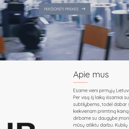
PERŽIŪRĖTI PREKES
Apie mus
Esame vieni pirmųjų Lietuv
Per visą šį laiką išsamiai 
subtilybėmis, todėl dabar 
kiekvienam priimtiną kainą.
dirbame su daugybe įmonių,
mūsų atliktu darbu. Kubi