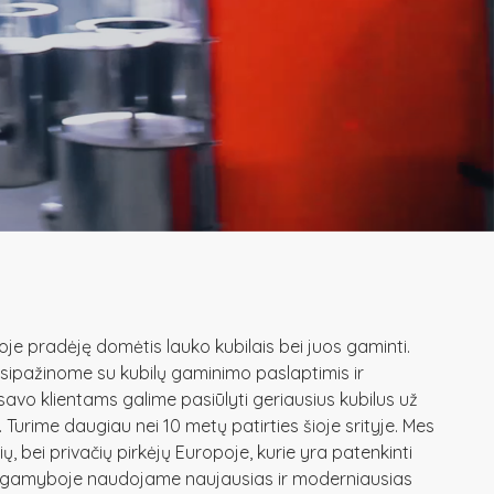
oje pradėję domėtis lauko kubilais bei juos gaminti.
susipažinome su kubilų gaminimo paslaptimis ir
savo klientams galime pasiūlyti geriausius kubilus už
 Turime daugiau nei 10 metų patirties šioje srityje. Mes
 bei privačių pirkėjų Europoje, kurie yra patenkinti
lų gamyboje naudojame naujausias ir moderniausias