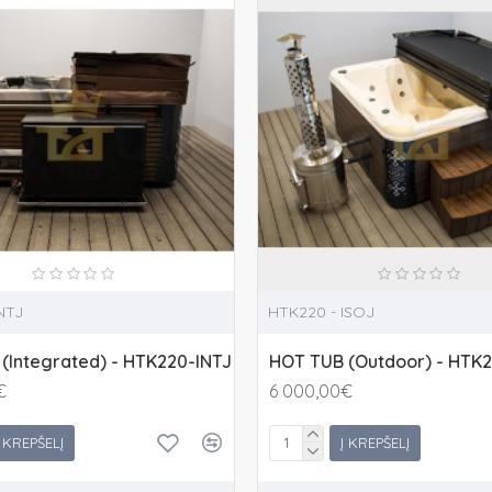
NTJ
HTK220 - ISOJ
(Integrated) - HTK220-INTJ
HOT TUB (Outdoor) - HTK
€
6 000,00€
Į KREPŠELĮ
Į KREPŠELĮ