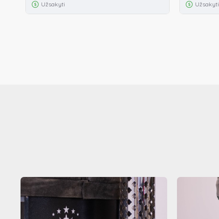
Užsakyti
Užsakyti