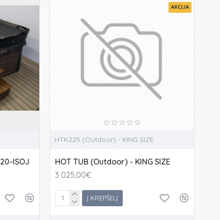
AKCIJA
HTK225 (Outdoor) - KING SIZE
220-ISOJ
HOT TUB (Outdoor) - KING SIZE
3 025,00€
Į KREPŠELĮ