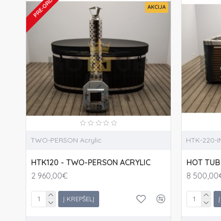
PRE-ORDER
AKCIJA
TWO-PERSON Acrylic
HTK-220-I
HTK120 - TWO-PERSON ACRYLIC
HOT TUB 
2 960,00€
8 500,00
Į KREPŠELĮ