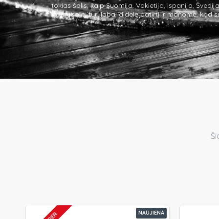
tokias šalis, kaip Suomija, Vokietija, Ispanija, Švedi
gamyboje, turi labai didelę patirtį ir manome, kad s
Ši
NAUJIENA