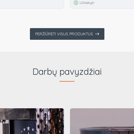
Užsakyti
PERŽIŪRĖTI VISUS PRODUKTUS
Darbų pavyzdžiai