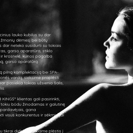
kcinius lauko kubilus su dar
ų žmonių dėmesį bei būtų
ms dar neteko susidurti su tokiais
žas, garso aparatūra, stiklo
 ir krosnelė, kurios pagalba
mą, garso aparatūrą.
ją pilną komplektaciją bei SPA-
onės vardą, sieksime praplėsti
ar pasiekia tokias užsienio šalis,
is.
INGS“ klientas gali pasirinkti,
s, tokiu būdu žinodamas ir galutinę
s pardavėjais, gana
kti visus konkurentus ir sėkmingai
 tikrai didelės, siekiame plėstis į