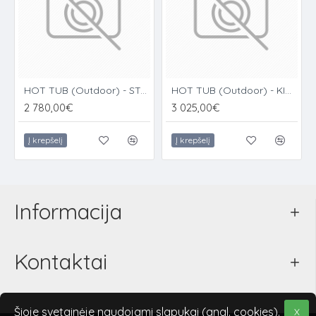
HOT TUB (Outdoor) - STANDARD EDITION
HOT TUB (Outdoor) - KING SIZE
2 780,00€
3 025,00€
Į krepšelį
Į krepšelį
Informacija
Kontaktai
Šioje svetainėje naudojami slapukai (angl. cookies).
X