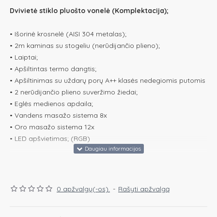
Dvivietė stiklo pluošto vonelė (Komplektacija);
• Išorinė krosnelė (AISI 304 metalas);
• 2m kaminas su stogeliu (nerūdijančio plieno);
• Laiptai;
• Apšiltintas termo dangtis;
• Apšiltinimas su uždarų porų A++ klasės nedegiomis putomis
• 2 nerūdijančio plieno suveržimo žiedai;
• Eglės medienos apdaila;
• Vandens masažo sistema 8x
• Oro masažo sistema 12x
• LED apšvietimas; (RGB)
0 apžvalgų(-os).
-
Rašyti apžvalgą