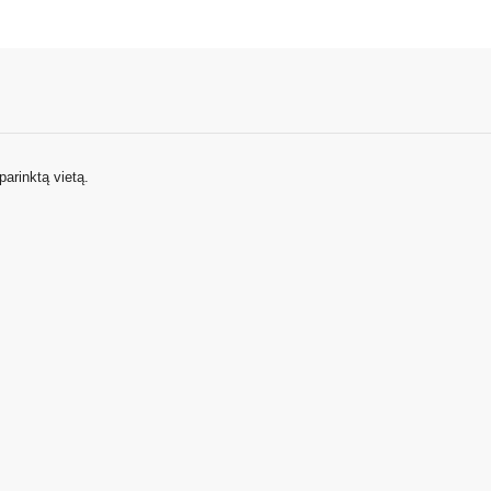
ONTAKTAI
DUK
parinktą vietą.