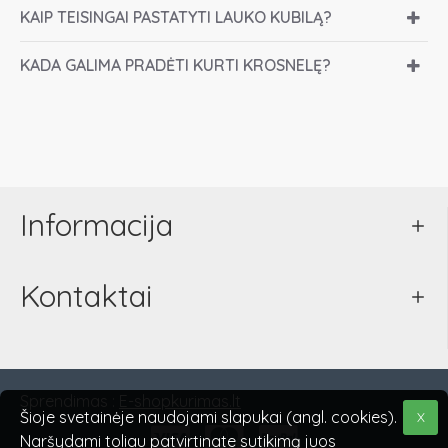
KAIP TEISINGAI PASTATYTI LAUKO KUBILĄ?
KADA GALIMA PRADĖTI KURTI KROSNELĘ?
Informacija
Kontaktai
Sprendimas :
E-shopkurimas.lt
Šioje svetainėje naudojami slapukai (angl. cookies).
X
Naršydami toliau patvirtinate sutikimą juos