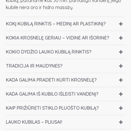
kubilą, patariame kas 30 min. pamaišyti vandenį, jeigu
kubile nėra oro ir hidro masažų.
KOKĮ KUBILĄ RINKTIS – MEDINĮ AR PLASTIKINĮ?
KOKIA KROSNELĘ GERIAU – VIDINĖ AR IŠORINĖ?
KOKIO DYDŽIO LAUKO KUBILĄ RINKTIS?
TRADICIJA IR MAUDYNĖS?
KADA GALIMA PRADĖTI KURTI KROSNELĘ?
KADA GALIMA IŠ KUBILO IŠLEISTI VANDENĮ?
KAIP PRIŽIŪRĖTI STIKLO PLUOŠTO KUBILĄ?
LAUKO KUBILAS – PLIUSAI!