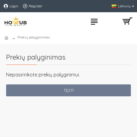
Login
Register
Lietuvių
Prekių palyginimas
Prekių palyginimas
Nepasirinkote prekių palyginimui.
TĘSTI