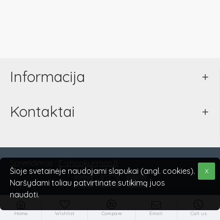
Informacija
Kontaktai
Sprendimas :
E-shopkurimas.lt
Šioje svetainėje naudojami slapukai (angl. cookies).
X
Naršydami toliau patvirtinate sutikimą juos
naudoti.
Home
Wishlist
Compare
Email
Call us